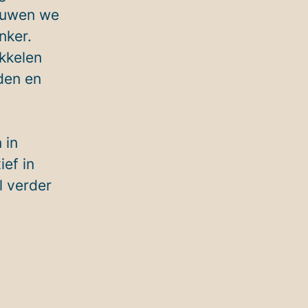
bouwen we
nker.
ikkelen
den en
 in
ief in
l verder