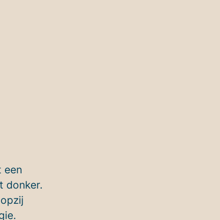
t een
t donker.
opzij
gie.