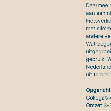
Daarmee m
aan een n
Fietsverli
met slimm
andere ve
Wat begon
uitgegroe
gebruik. W
Nederland
uit te bre
Opgericht
Collega’s
Omzet
3-